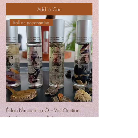
Add to Cart
Roll on personnalisé
Éclat d’Âmes d’Isa Ô – Vos Onctions
Magiques personnalisées
Price
€10.00