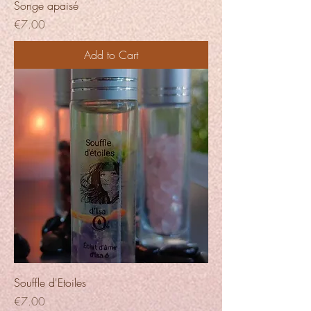
Songe apaisé
Price
€7.00
Add to Cart
Souffle d'Etoiles
Price
€7.00