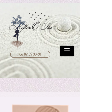
UA-208204787-1
06 89 55 30 68