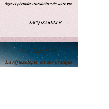
âges
et
périodes
transitoires de votre vie.
JACQ ISABELLE​
Les bienfaits
La réflexologie est une pratique
qui s'adresse à tous, du
nourrisson au sénior.
Accompagnement doux et
naturel qui aide le corps à
retrouver son équilibre et son