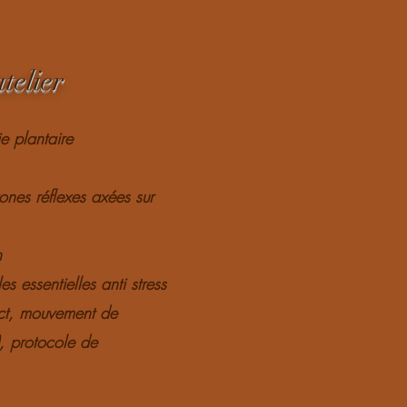
telier
ie plantaire
nes réflexes axées sur
n
es essentielles anti stress
tact, mouvement de
), protocole de