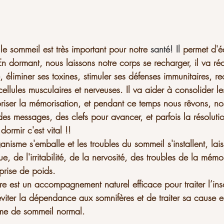
 le sommeil est très important pour notre 
santé! Il
 permet d'éq
 En dormant, nous laissons notre corps se recharger, il va ré
 éliminer ses toxines, stimuler ses défenses immunitaires, re
ellules musculaires et nerveuses. Il va aider à consolider le
oriser la mémorisation, et pendant ce temps nous rêvons, n
es messages, des clefs pour avancer, et parfois la résoluti
ormir c'est vital !!
anisme s'emballe et les troubles du sommeil s'installent, lai
ue, de l'irritabilité, de la nervosité, des troubles de la mémo
prise de poids.
ire est un accompagnement naturel efficace pour traiter l’i
d’éviter la dépendance aux somnifères et de traiter sa cause 
hme de sommeil normal. 