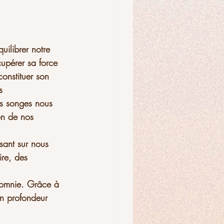
uilibrer notre 
cupérer sa force 
constituer son 
s 
os songes nous 
on de nos 
ssant sur nous 
ire, des 
nsomnie. Grâce à 
en profondeur 