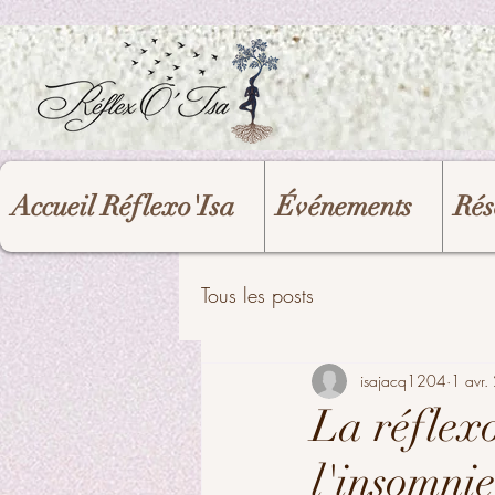
UA-208204787-1
Accueil Réflexo'Isa
Événements
Rés
Tous les posts
isajacq1204
1 avr
La réflex
l'insomnie