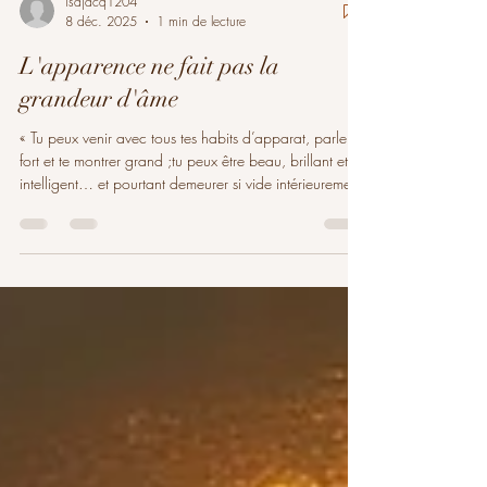
isajacq1204
8 déc. 2025
1 min de lecture
L'apparence ne fait pas la
grandeur d'âme
« Tu peux venir avec tous tes habits d’apparat, parler
fort et te montrer grand ;tu peux être beau, brillant et
intelligent… et pourtant demeurer si vide intérieurement.
Tu peux venir en étant tout petit, jeune, fragile, plein de
tristesse…et porter en toi cette lumière éclatante de
sagesse. J’en ai encore eu la preuve en séance, dans
les yeux d’un enfant de cinq ans :la preuve silencieuse
de la survivance de la conscience, et que les plus
grandes âmes se cachent parfois dans