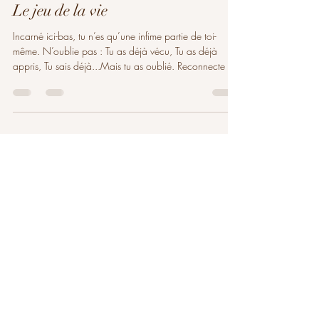
isajacq1204
3 août 2025
1 min de lecture
Le jeu de la vie
Incarné ici-bas, tu n’es qu’une infime partie de toi-
même. N’oublie pas : Tu as déjà vécu, Tu as déjà
appris, Tu sais déjà...Mais tu as oublié. Reconnecte toi
à ton âme là-haut, Écoute la....c'est bien plus fort que
des mots, Chasse tes peurs, engendrées par ton
mental, Ton égo qui t’égare dans un chemin bancal.
Retrouve les parties oubliées de ton être, Retrouve ta
joie, ta lumière, la foi , Car t out est en toi, Ce n’est
qu’une expérience, Ce n’est qu’un rôle, Ce n’est qu’