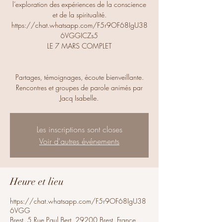
l’exploration des expériences de la conscience
et de la spiritualité.
https://chat.whatsapp.com/F5r9OF68IgU38
6VGGICZs5
LE 7 MARS COMPLET
Partages, témoignages, écoute bienveillante.
Rencontres et groupes de parole animés par
Jacq Isabelle.
Les inscriptions sont closes
Voir d'autres événements
Heure et lieu
https://chat.whatsapp.com/F5r9OF68IgU38
6VGG
Brest, 5 Rue Paul Bert, 29200 Brest, France