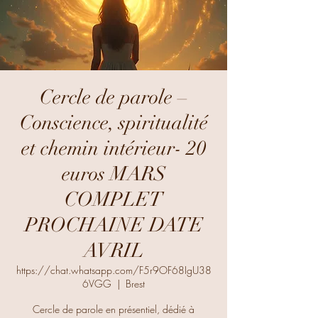
Cercle de parole –
Conscience, spiritualité
et chemin intérieur- 20
euros MARS
COMPLET
PROCHAINE DATE
AVRIL
https://chat.whatsapp.com/F5r9OF68IgU38
6VGG
  |  
Brest
Cercle de parole en présentiel, dédié à