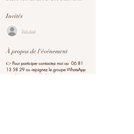
Invités
Voir tout
À propos de l'événement
👉 
Pour participer contactez moi au  06 81 
13 58 29 ou rejoignez le groupe WhatsApp 
pour l'organisation de la 
date.
https://chat.whatsapp.com/F5r9OF68Ig
U386VGGICZs5