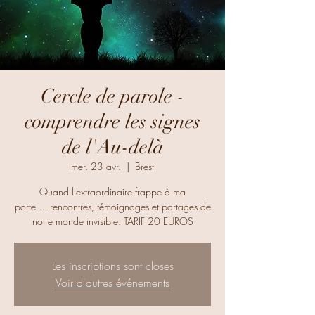
Cercle de parole -
comprendre les signes
de l'Au-delà
mer. 23 avr.
  |  
Brest
Quand l'extraordinaire frappe à ma
porte.....rencontres, témoignages et partages de
notre monde invisible. TARIF 20 EUROS
Les inscriptions sont closes
Voir d'autres événements