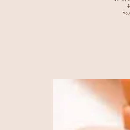
ê
Vou