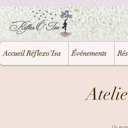
UA-208204787-1
Accueil Réflexo'Isa
Événements
Rés
Ateli
Un momen