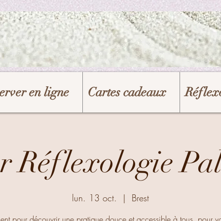
erver en ligne
Cartes cadeaux
Réflexo
er Réflexologie Pa
lun. 13 oct.
  |  
Brest
t pour découvrir une pratique douce et accessible à tous, pour vo