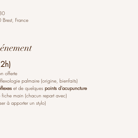
30
 Brest, France
vénement
(2h)
n offerte
éflexologie palmaire (origine, bienfaits)
flexes
 et de quelques 
points d’acupuncture 
e fiche main (chacun repart avec)
ser à apporter un stylo)