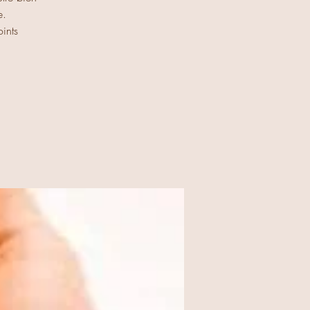
e.
ints